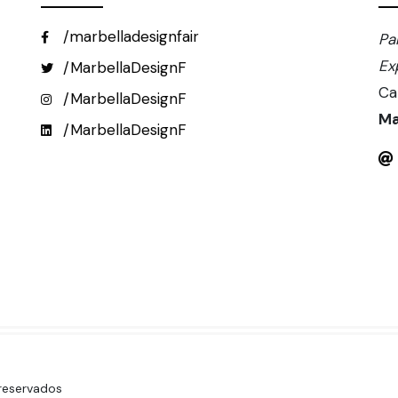
/marbelladesignfair
Pa
Ex
/MarbellaDesignF
Ca
/MarbellaDesignF
Ma
/MarbellaDesignF
 reservados