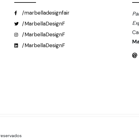
/marbelladesignfair
Pa
Ex
/MarbellaDesignF
Ca
/MarbellaDesignF
Ma
/MarbellaDesignF
 reservados