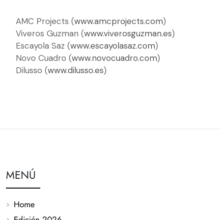
AMC Projects (
www.amcprojects.com
)
Viveros Guzman (
www.viverosguzman.es
)
Escayola Saz (
www.escayolasaz.com
)
Novo Cuadro (
www.novocuadro.com
)
Dilusso (
www.dilusso.es
)
MENÚ
Home
Edición 2026