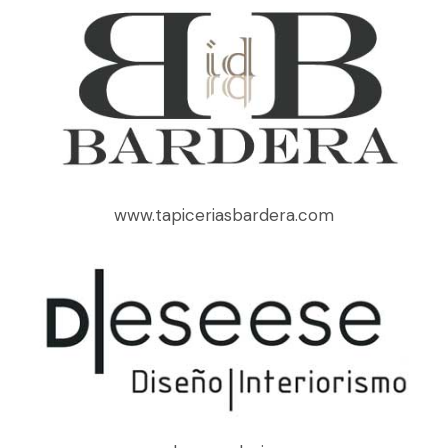
www.tapiceriasbardera.com