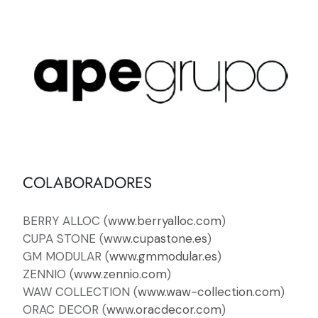
COLABORADORES
BERRY ALLOC (
www.berryalloc.com
)
CUPA STONE (
www.cupastone.es
)
GM MODULAR (
www.gmmodular.es
)
ZENNIO (
www.zennio.com
)
WAW COLLECTION (
www.waw-collection.com
)
ORAC DECOR (
www.oracdecor.com
)